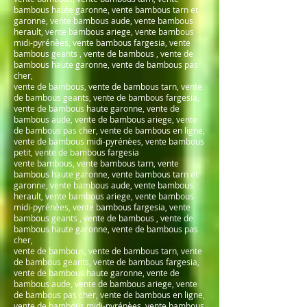
bambous haute garonne, vente bambous tarn et
garonne, vente bambous aude, vente bambous
herault, vente bambous ariege, vente bambous
midi-pyrénèes, vente bambous fargesia, vente
bambous geants , vente de bambous , vente de
bambous haute garonne, vente de bambous pas
cher,
vente de bambous, vente de bambous tarn, vente
de bambous geants, vente de bambous fargesia,
vente de bambous haute garonne, vente de
bambous aude, vente de bambous ariege, vente
de bambous pas cher, vente de bambous en ligne,
vente de bambous midi-pyrénèes, vente bambous
petit, vente de bambous fargesia
vente bambous, vente bambous tarn, vente
bambous haute garonne, vente bambous tarn et
garonne, vente bambous aude, vente bambous
herault, vente bambous ariege, vente bambous
midi-pyrénèes, vente bambous fargesia, vente
bambous geants , vente de bambous , vente de
bambous haute garonne, vente de bambous pas
cher,
vente de bambous, vente de bambous tarn, vente
de bambous geants, vente de bambous fargesia,
vente de bambous haute garonne, vente de
bambous aude, vente de bambous ariege, vente
de bambous pas cher, vente de bambous en ligne,
vente de bambous midi-pyrénèes, vente bambous