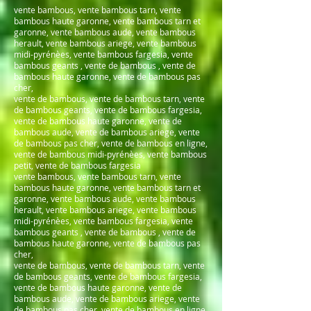
vente bambous, vente bambous tarn, vente
bambous haute garonne, vente bambous tarn et
garonne, vente bambous aude, vente bambous
herault, vente bambous ariege, vente bambous
midi-pyrénèes, vente bambous fargesia, vente
bambous geants , vente de bambous , vente de
bambous haute garonne, vente de bambous pas
cher,
vente de bambous, vente de bambous tarn, vente
de bambous geants, vente de bambous fargesia,
vente de bambous haute garonne, vente de
bambous aude, vente de bambous ariege, vente
de bambous pas cher, vente de bambous en ligne,
vente de bambous midi-pyrénèes, vente bambous
petit, vente de bambous fargesia
vente bambous, vente bambous tarn, vente
bambous haute garonne, vente bambous tarn et
garonne, vente bambous aude, vente bambous
herault, vente bambous ariege, vente bambous
midi-pyrénèes, vente bambous fargesia, vente
bambous geants , vente de bambous , vente de
bambous haute garonne, vente de bambous pas
cher,
vente de bambous, vente de bambous tarn, vente
de bambous geants, vente de bambous fargesia,
vente de bambous haute garonne, vente de
bambous aude, vente de bambous ariege, vente
de bambous pas cher, vente de bambous en ligne,