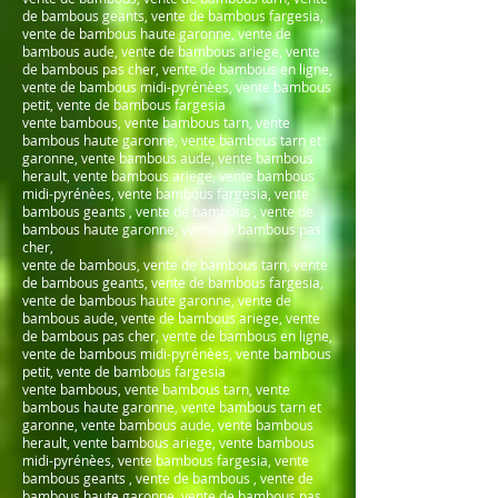
de bambous geants, vente de bambous fargesia,
vente de bambous haute garonne, vente de
bambous aude, vente de bambous ariege, vente
de bambous pas cher, vente de bambous en ligne,
vente de bambous midi-pyrénèes, vente bambous
petit, vente de bambous fargesia
vente bambous, vente bambous tarn, vente
bambous haute garonne, vente bambous tarn et
garonne, vente bambous aude, vente bambous
herault, vente bambous ariege, vente bambous
midi-pyrénèes, vente bambous fargesia, vente
bambous geants , vente de bambous , vente de
bambous haute garonne, vente de bambous pas
cher,
vente de bambous, vente de bambous tarn, vente
de bambous geants, vente de bambous fargesia,
vente de bambous haute garonne, vente de
bambous aude, vente de bambous ariege, vente
de bambous pas cher, vente de bambous en ligne,
vente de bambous midi-pyrénèes, vente bambous
petit, vente de bambous fargesia
vente bambous, vente bambous tarn, vente
bambous haute garonne, vente bambous tarn et
garonne, vente bambous aude, vente bambous
herault, vente bambous ariege, vente bambous
midi-pyrénèes, vente bambous fargesia, vente
bambous geants , vente de bambous , vente de
bambous haute garonne, vente de bambous pas