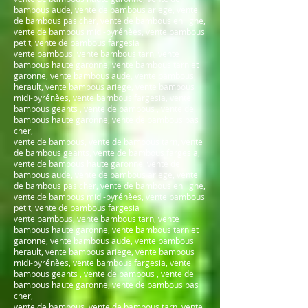
bambous aude, vente de bambous ariege, vente
de bambous pas cher, vente de bambous en ligne,
vente de bambous midi-pyrénèes, vente bambous
petit, vente de bambous fargesia
vente bambous, vente bambous tarn, vente
bambous haute garonne, vente bambous tarn et
garonne, vente bambous aude, vente bambous
herault, vente bambous ariege, vente bambous
midi-pyrénèes, vente bambous fargesia, vente
bambous geants , vente de bambous , vente de
bambous haute garonne, vente de bambous pas
cher,
vente de bambous, vente de bambous tarn, vente
de bambous geants, vente de bambous fargesia,
vente de bambous haute garonne, vente de
bambous aude, vente de bambous ariege, vente
de bambous pas cher, vente de bambous en ligne,
vente de bambous midi-pyrénèes, vente bambous
petit, vente de bambous fargesia
vente bambous, vente bambous tarn, vente
bambous haute garonne, vente bambous tarn et
garonne, vente bambous aude, vente bambous
herault, vente bambous ariege, vente bambous
midi-pyrénèes, vente bambous fargesia, vente
bambous geants , vente de bambous , vente de
bambous haute garonne, vente de bambous pas
cher,
vente de bambous, vente de bambous tarn, vente