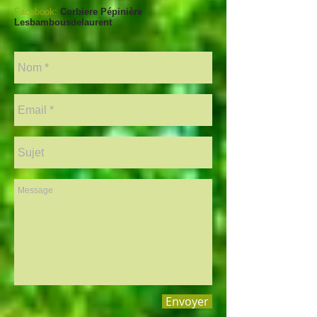
Facebook:
Corbiere Pépinière
Lesbambousdelaurent
Envoyer