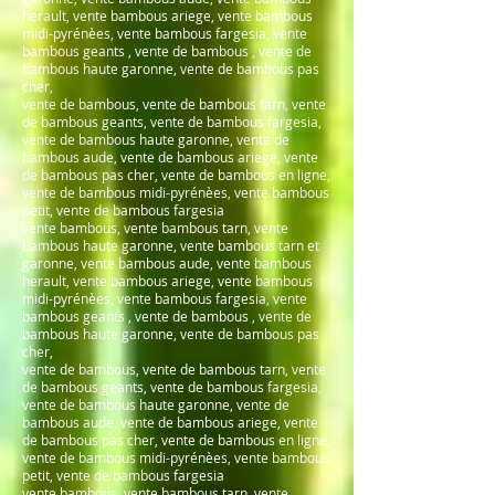
herault, vente bambous ariege, vente bambous
midi-pyrénèes, vente bambous fargesia, vente
bambous geants , vente de bambous , vente de
bambous haute garonne, vente de bambous pas
cher,
vente de bambous, vente de bambous tarn, vente
de bambous geants, vente de bambous fargesia,
vente de bambous haute garonne, vente de
bambous aude, vente de bambous ariege, vente
de bambous pas cher, vente de bambous en ligne,
vente de bambous midi-pyrénèes, vente bambous
petit, vente de bambous fargesia
vente bambous, vente bambous tarn, vente
bambous haute garonne, vente bambous tarn et
garonne, vente bambous aude, vente bambous
herault, vente bambous ariege, vente bambous
midi-pyrénèes, vente bambous fargesia, vente
bambous geants , vente de bambous , vente de
bambous haute garonne, vente de bambous pas
cher,
vente de bambous, vente de bambous tarn, vente
de bambous geants, vente de bambous fargesia,
vente de bambous haute garonne, vente de
bambous aude, vente de bambous ariege, vente
de bambous pas cher, vente de bambous en ligne,
vente de bambous midi-pyrénèes, vente bambous
petit, vente de bambous fargesia
vente bambous, vente bambous tarn, vente