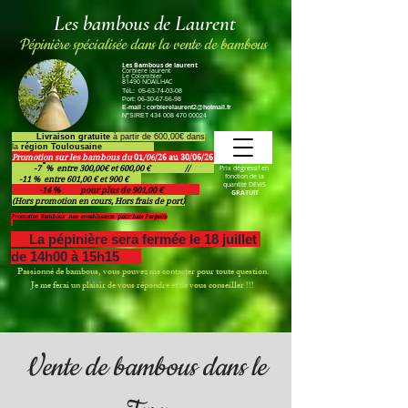
Les bambous de Laurent
Pépinière spécialisée dans la vente de bambous
Les Bambous de laurent
Corbiere laurent
Le Colombier
81490 NOAILHAC
TéL:
05-63-74-03-08
Port:
06-30-67-56-98
E-mail :
corbierelaurent2@hotmail.fr
N°SIRET
434 008 470 00024
Livraison gratuite
à partir de 600,00€ dans
la
région Toulousaine
Promotion sur les bambous du
01
/06
/26 au 30/06/26
.
-7
% entre 300,00€ et 600,00 € //
Prix dégressif en
fonction de la
-11 % entre 601,00 € et 900 €
quantité DEVIS
-14 % pour plus de 901,00 €
GRATUIT
(Hors promotion en cours, Hors frais de port)
Promotion Bambous non envahissants pour haie Fargesia
La pépinière sera fermée le 18 juillet
de 14h00 à 15h15
Passionné de bambous, vous pouvez me contacter pour toute question.
Je me ferai un plaisir de vous répondre et de vous conseiller !!!
Vente de bambous dans le
Matin
Après-midi
Lundi
:
9h00 à 12h00 et 14h15 à 17h30
Mardi
:
Sur rendez-vous et 14H15 à 17h30