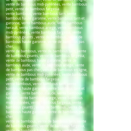
vente de bambous midi-pyrénèes, vente bambous
petit, vente de bambous fargesia
vente bambous, vente bambous tarn, vente
bambous haute garonne, vente bambous tarn et
garonne, vente bambous aude, vente bambous
herault, vente bambous ariege, vente bambous
midi-pyrénèes, vente bambous fargesia, vente
bambous geants , vente de bambous , vente de
bambous haute garonne, vente de bambous pas
cher,
vente de bambous, vente de bambous tarn, vente
de bambous geants, vente de bambous fargesia,
vente de bambous haute garonne, vente de
bambous aude, vente de bambous ariege, vente
de bambous pas cher, vente de bambous en ligne,
vente de bambous midi-pyrénèes, vente bambous
petit, vente de bambous fargesia
vente bambous, vente bambous tarn, vente
bambous haute garonne, vente bambous tarn et
garonne, vente bambous aude, vente bambous
herault, vente bambous ariege, vente bambous
midi-pyrénèes, vente bambous fargesia, vente
bambous geants , vente de bambous , vente de
bambous haute garonne, vente de bambous pas
cher,
vente de bambous, vente de bambous tarn, vente
de bambous geants, vente de bambous fargesia,
vente de bambous haute garonne, vente de