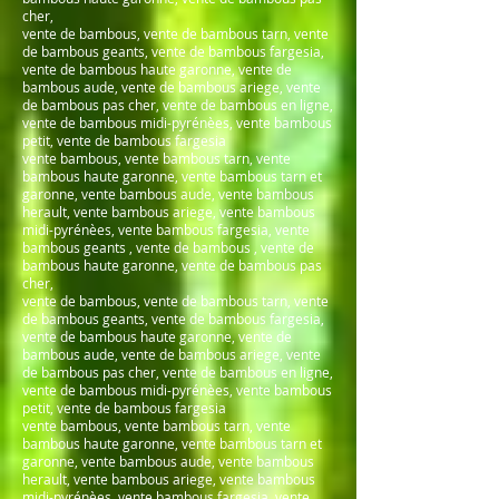
cher,
vente de bambous, vente de bambous tarn, vente
de bambous geants, vente de bambous fargesia,
vente de bambous haute garonne, vente de
bambous aude, vente de bambous ariege, vente
de bambous pas cher, vente de bambous en ligne,
vente de bambous midi-pyrénèes, vente bambous
petit, vente de bambous fargesia
vente bambous, vente bambous tarn, vente
bambous haute garonne, vente bambous tarn et
garonne, vente bambous aude, vente bambous
herault, vente bambous ariege, vente bambous
midi-pyrénèes, vente bambous fargesia, vente
bambous geants , vente de bambous , vente de
bambous haute garonne, vente de bambous pas
cher,
vente de bambous, vente de bambous tarn, vente
de bambous geants, vente de bambous fargesia,
vente de bambous haute garonne, vente de
bambous aude, vente de bambous ariege, vente
de bambous pas cher, vente de bambous en ligne,
vente de bambous midi-pyrénèes, vente bambous
petit, vente de bambous fargesia
vente bambous, vente bambous tarn, vente
bambous haute garonne, vente bambous tarn et
garonne, vente bambous aude, vente bambous
herault, vente bambous ariege, vente bambous
midi-pyrénèes, vente bambous fargesia, vente