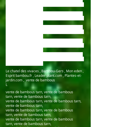
vente de bambous , vente de bambous , vente de
bambous , vente de bambous , vente de bambous
,vente de bambous tarn
vente de bambous , vente de bambous , vente de
bambous , vente de bambous , vente de bambous
,vente de bambous tarn
vente de bambous , vente de bambous , vente de
bambous , vente de bambous , vente de bambous
,vente de bambous tarn
vente de bambous , vente de bambous , vente de
bambous , vente de bambous , vente de bambous
,vente de bambous tarn
vente de bambous , vente de bambous , vente de
bambous , vente de bambous , vente de bambous
,vente de bambous tarn
Le chatel des vivaces , Bambou-Gers , Mon eden ,
Esprit bambou.fr , Leader plant.com , Plantes-et-
jardin.com , vente de bambous
L
vente de bambous tarn, vente de bambous
tarn, vente de bambous tarn,
vente de bambous tarn, vente de bambous tarn,
vente de bambous tarn,
vente de bambous tarn, vente de bambous
tarn, vente de bambous tarn,
vente de bambous tarn, vente de bambous
tarn, vente de bambous tarn,